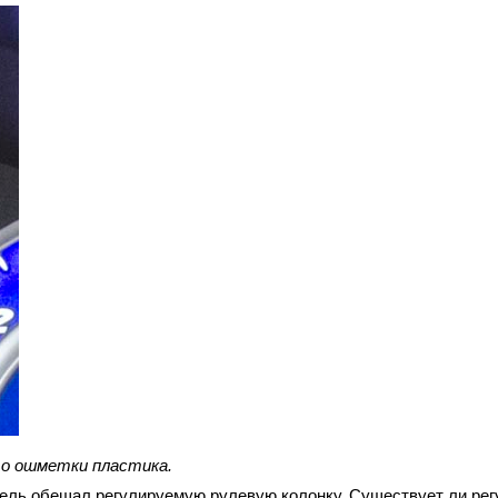
то ошметки пластика.
итель обещал регулируемую рулевую колонку. Существует ли ре