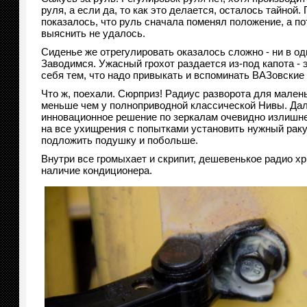
руля, а если да, то как это делается, осталось тайной
показалось, что руль сначала поменял положение, а по
выяснить не удалось.
Сиденье же отрегулировать оказалось сложно - ни в од
Заводимся. Ужасный грохот раздается из-под капота - 
себя тем, что надо привыкать и вспоминать ВАЗовские 
Что ж, поехали. Сюрприз! Радиус разворота для мале
меньше чем у полноприводной классической Нивы. Дале
инновационное решение по зеркалам очевидно излишне
на все ухищрения с попытками установить нужный ракур
подложить подушку и побольше.
Внутри все громыхает и скрипит, дешевенькое радио хр
наличие кондиционера.