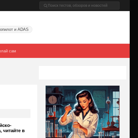
опилот и ADAS
елай сам
йско-
, читайте в