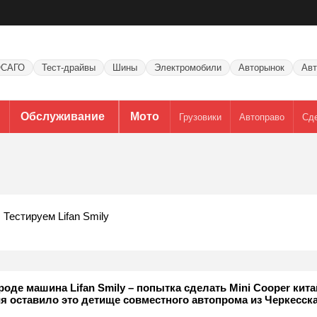
САГО
Тест-драйвы
Шины
Электромобили
Авторынок
Авт
Обслуживание
Мото
Грузовики
Автоправо
Сд
Тестируем Lifan Smily
оде машина Lifan Smily – попытка сделать Mini Cooper кита
я оставило это детище совместного автопрома из Черкесска