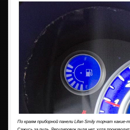
По краям приборной панели
Lifan
Smily торчат какие-
Сажусь за руль. Регулировок руля нет, хотя производ