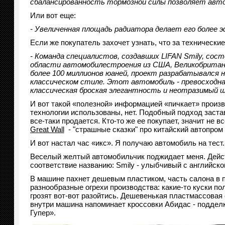
сбалансированность тормозной силы позволяет авто
Или вот еще:
- Увеличенная площадь радиатора делает его более 
Если же покупатель захочет узнать, что за технически
- Команда специалистов, создавших LIFAN Smily, сост
области автомобилестроения из США, Великобритании
более 100 миллионов юаней, проект разрабатывался н
классическом стиле. Этот автомобиль - превосходна
классическая броская элегантность и неотразимый ш
И вот такой «полезной» информацией «пичкает» произво
технологии использованы, нет. Подобный подход заста
все-таки продается. Кто-то же ее покупает, значит не 
Great Wall
- "страшные сказки" про китайский автопром 
И вот настал час «икс». Я получаю автомобиль на тест.
Веселый желтый автомобильчик поджидает меня. Дейс
соответствие названию: Smily - улыбчивый с английског
В машине пахнет дешевым пластиком, часть салона в п
разнообразные огрехи производства: какие-то куски п
грозят вот-вот разойтись. Дешевенькая пластмассовая 
внутри машина напоминает кроссовки Абидас - подделк
Гупер».