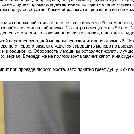
. Позже с рулем произошла детективная история - в один момент 
том вернулся обратно. Каким образом это произошло и не показ
ном из положений спина и ноги не чувствовали себя комфортно, 
это работает маленький движок 1,3 литра и мощностью 89 л.с.! 
дешевые модели - это же их ценовая категория, и не ждать чуде
нькой переднеприводной машины непозволительно огромный. Пож
ко не с первого раза мне удается завершить маневр по выезду 
 инновационно. Обзорность у машины оставляет желать лучшег
с зеркал. Впереди же на полгоризонта маячит капот, а на сиден
ипит при проезде любого моста, зато приятно греет душу и охла