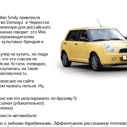
fan Smily привлекла
тво Derways в Черкесске
типичную для российского
ачно говорит: это Mini
топроизводителям
х культовых брендов и
упер не купить, но люди
 что это совсем не
йсом. Кстати, очевидно,
скупилась на такие
лагозвучность.
написано на сайте
м назвать нельзя. Ну,
жно как-то регулировать по-другому?).
игнал (удивительно!).
логии).
жности автомобиля:
ми и задними барабанными. Эффективное рассеивание теплово