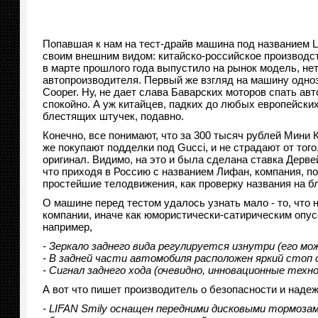
Попавшая к нам на тест-драйв машина под названием Li
своим внешним видом: китайско-российское производс
в марте прошлого года выпустило на рынок модель, не
автопроизводителя. Первый же взгляд на машину однозн
Cooper. Ну, не дает слава Баварских моторов спать ав
спокойно. А уж китайцев, падких до любых европейски
блестящих штучек, подавно.
Конечно, все понимают, что за 300 тысяч рублей Мини К
же покупают подделки под Gucci, и не страдают от того,
оригинал. Видимо, на это и была сделана ставка Дерве
что приходя в Россию с названием Лифан, компания, по
простейшие телодвижения, как проверку названия на б
О машине перед тестом удалось узнать мало - то, что 
компании, иначе как юмористически-сатирическим опусо
например,
- Зеркало заднего вида регулируется изнутри (его мо
- В задней части автомобиля расположен яркий стоп с
- Сигнал заднего хода (очевидно, инновационные техно
А вот что пишет производитель о безопасности и наде
- LIFAN Smily оснащен передними дисковыми тормоза