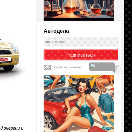
Автодела
Подписка письмом
й энергии и