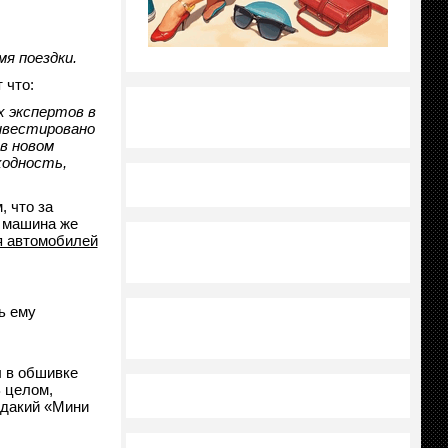
я поездки.
 что:
х экспертов в
инвестировано
в новом
ходность,
, что за
о машина же
я автомобилей
ь ему
ы в обшивке
В целом,
Эдакий «Мини