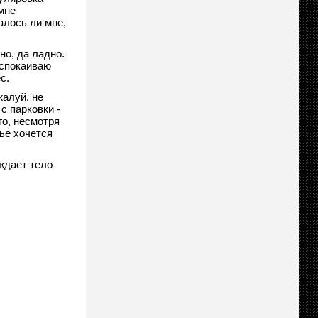
мне
алось ли мне,
но, да ладно.
Успокаиваю
с.
алуй, не
с парковки -
о, несмотря
ье хочется
ждает тело