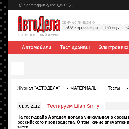
Telegram
VK
Дзен
ЖЖ
СЕЙЧАС ПИШЕМ О
SUV и кроссоверы
Гибриды
О
АВТОМОБИЛЬНЫЙ ЖУРНАЛ
Автомобили
Тест-драйвы
Электроника
Журнал "АВТОДЕЛА"
МАТЕРИАЛЫ
Тесты
Тестируем Lifan Smily
01.05.2012
На тест-драйв Автодел попала уникальная в своем р
российского производства. О том, какие впечатлени
тесте.