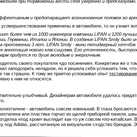
мобилю при торможении вести себя уверенно и предсказуемо.
эффективным и предотвращает возникновение поломок во врем
е усовершенствования применены в автомобиле, то он узнает вот
оит более чем из 1000 инженеров компании LIFAN и 1200 лучши
, Германии, Италии и Японии. В создание LIFAN Smily было 
а протяжении 3 лет. LIFAN Smily - мини пятидверный хетчбэк 
я аннотация нового классицизма. Его утонченность, быстро
арм придутся по душе молодым и энергичным.
дитель своего покупателя «до посинения». Конкретики же о том
вил заподозрить неладное, но я решила себя успокоить тем, чт
все так страшно. К тому же приятно успокаивал опыт
тестировани
явно к ним не относятся.
твительно улыбчивый. Дизайнерам автомобиля удалось придат
о.
олиэтилене - автомобиль совсем новенький. В глаза бросаются
олиэтилена или пластика торчат из щелей приборной панели, шв
отделка «под хром» выглядит как-то уж совсем «по-китайски». 
у под Adidas, рассчитанную на визуальное сходство брендов. 