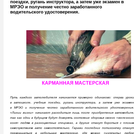
поездки, ругань инструктора, а затем уже экзамен в
МРЭО и получение честно заработанного
водительского удостоверения.
КАРМАННАЯ МАСТЕРСКАЯ
Путь каждого автолюбителя начинается примерно одинаково: сперва уроки
в автошколе, учебные поездки, ругань инструктора, а затем уже экзамен
в МРЭО и получение честно заработанного водительского удостоверения.
«Линии жизни» начинают расходиться лишь после приобретения автомобиля,
так как одни в будущем будут доверять состояние здоровья своего «железного
коня» людям в разноцветных спецовках, а другие станут бороться с плохим
самочувствием авто самостоятельно. Гаражи последних потихонечку станут
превращаться в небольшие мастерские, где можно «излечить» любое