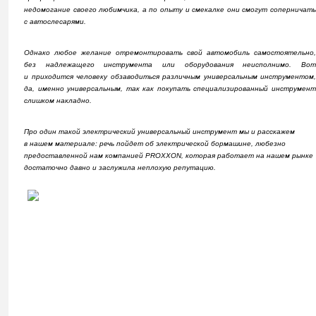
недомогание своего любимчика, а по опыту и смекалке они смогут соперничать
с автослесарями.
Однако любое желание отремонтировать свой автомобиль самостоятельно,
без надлежащего инструмента или оборудования неисполнимо. Вот
и приходится человеку обзаводиться различным универсальным инструментом,
да, именно универсальным, так как покупать специализированный инструмент
слишком накладно.
Про один такой электрический универсальный инструмент мы и расскажем
в нашем материале: речь пойдет об электрической бормашине, любезно
предоставленной нам компанией PROXXON, которая работает на нашем рынке
достаточно давно и заслужила неплохую репутацию.