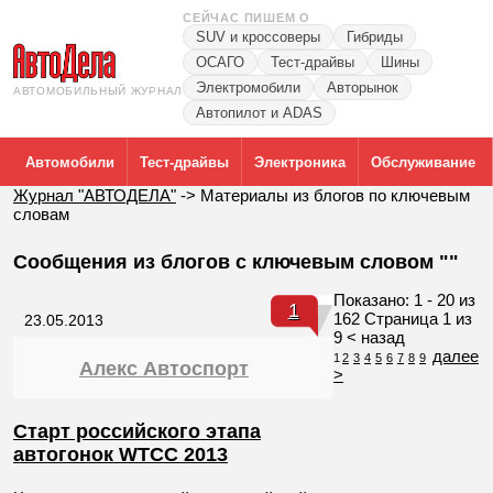
СЕЙЧАС ПИШЕМ О
SUV и кроссоверы
Гибриды
ОСАГО
Тест-драйвы
Шины
Электромобили
Авторынок
АВТОМОБИЛЬНЫЙ ЖУРНАЛ
Автопилот и ADAS
Автомобили
Тест-драйвы
Электроника
Обслуживание
Журнал "АВТОДЕЛА"
->
Материалы из блогов по ключевым
словам
Сообщения из блогов с ключевым словом ""
Показано: 1 - 20 из
1
162 Страница 1 из
23.05.2013
9
< назад
далее
1
2
3
4
5
6
7
8
9
Алекс Автоспорт
>
Старт российского этапа
автогонок WTCC 2013