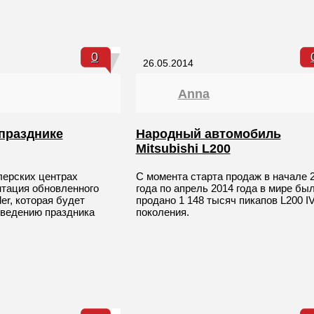
0
26.05.2014
Anna
 празднике
Народный автомобиль
Mitsubishi L200
лерских центрах
С момента старта продаж в начале 
нтация обновленного
года по апрель 2014 года в мире бы
der, которая будет
продано 1 148 тысяч пикапов L200 I
оведению праздника
поколения.