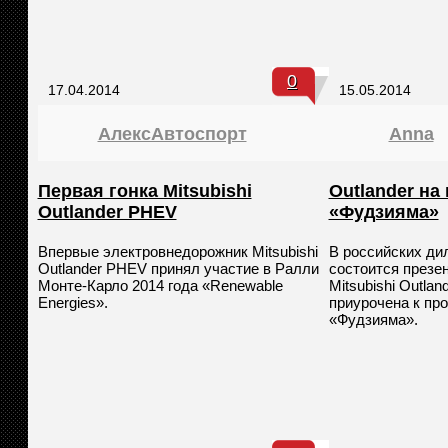
0
17.04.2014
15.05.2014
АлексАвтоспорт
Anna
Первая гонка Mitsubishi
Outlander на
Outlander PHEV
«Фудзияма»
Впервые электровнедорожник Mitsubishi
В российских ди
Outlander PHEV принял участие в Ралли
состоится презе
Монте-Карло 2014 года «Renewable
Mitsubishi Outlan
Energies».
приурочена к пр
«Фудзияма».