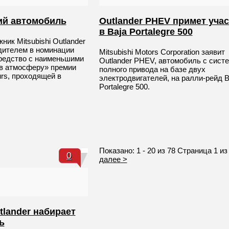
ий автомобиль
Outlander PHEV примет уча
в Baja Portalegre 500
ик Mitsubishi Outlander
дителем в номинации
Mitsubishi Motors Corporation заявит
редство с наименьшими
Outlander PHEV, автомобиль с сист
в атмосферу» премии
полного привода на базе двух
urs, проходящей в
электродвигателей, на ралли-рейд B
Portalegre 500.
Показано: 1 - 20 из 78 Страница 1 из
0
далее >
utlander набирает
ь