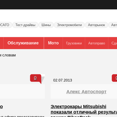
САГО
Тест-драйвы
Шины
Электромобили
Авторынок
Авт
Обслуживание
Мото
Грузовики
Автоправо
Сд
м словам
0
02.07.2013
Алекс Автоспорт
то
Электрокары Mitsubishi
показали отличный результ
ут эфира представители