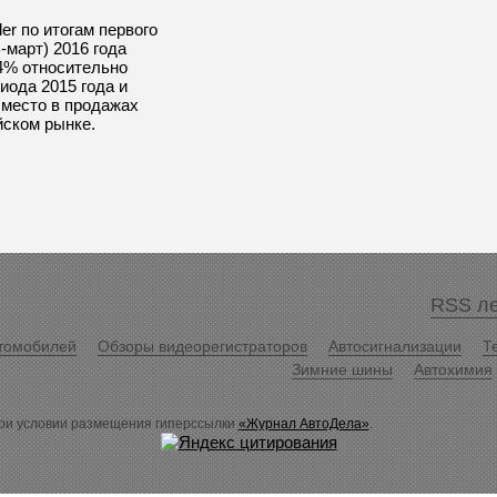
der по итогам первого
-март) 2016 года
84% относительно
иода 2015 года и
 место в продажах
йском рынке.
RSS ле
томобилей
Обзоры видеорегистраторов
Автосигнализации
Т
Зимние шины
Автохимия
ри условии размещения гиперссылки
«Журнал АвтоДела»
.