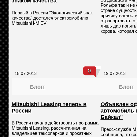
знаком качества
Рольфа так и не
стране сущность
Первый в России "Экологический знак
причину наглост
качества" достался электромобилю
отрапортовать о
Mitsubishi i-MiEV
лишь дав понять,
корова, которая 
0
15.07.2013
19.07.2013
Блогг
Блогг
Mitsubishi Leasing теперь в
Объявлен о
России
автомобиль 
Байкал"
В России начала действовать программа
Mitsubishi Leasing, рассчитанная на
Пресс-служба Mit
владельцев таксопарков и прокатных
сообщила, что 