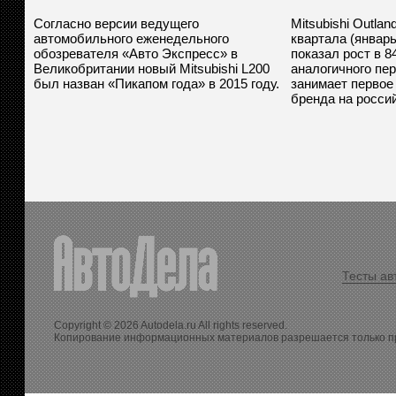
Согласно версии ведущего
Mitsubishi Outlan
автомобильного еженедельного
квартала (январь
обозревателя «Авто Экспресс» в
показал рост в 
Великобритании новый Mitsubishi L200
аналогичного пер
был назван «Пикапом года» в 2015 году.
занимает первое
бренда на росси
Тесты ав
Copyright © 2026 Autodela.ru All rights reserved.
Копирование информационных материалов разрешается только п