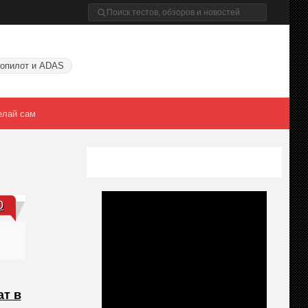
опилот и ADAS
елай сам
0
ат в