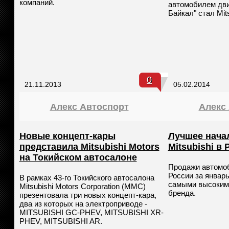
компаний.
автомобилем дв
Байкал" стал Mits
0
21.11.2013
05.02.2014
Алекс Автоспорт
Алекс
Новые концепт-кары
Лучшее начал
представила Mitsubishi Motors
Mitsubishi в
на Токийском автосалоне
Продажи автомоби
России за январь
В рамках 43-го Токийского автосалона
самыми высокими
Mitsubishi Motors Corporation (MMC)
бренда.
презентовала три новых концепт-кара,
два из которых на электроприводе -
MITSUBISHI GC-PHEV, MITSUBISHI XR-
PHEV, MITSUBISHI AR.