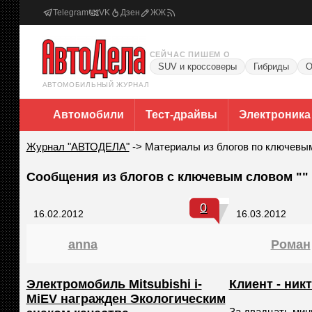
Telegram
VK
Дзен
ЖЖ
СЕЙЧАС ПИШЕМ О
SUV и кроссоверы
Гибриды
О
АВТОМОБИЛЬНЫЙ ЖУРНАЛ
Автомобили
Тест-драйвы
Электроника
Журнал "АВТОДЕЛА"
->
Материалы из блогов по ключевы
Сообщения из блогов с ключевым словом ""
0
16.02.2012
16.03.2012
anna
Роман
Электромобиль Mitsubishi i-
Клиент - ник
MiEV награжден Экологическим
За двадцать мин