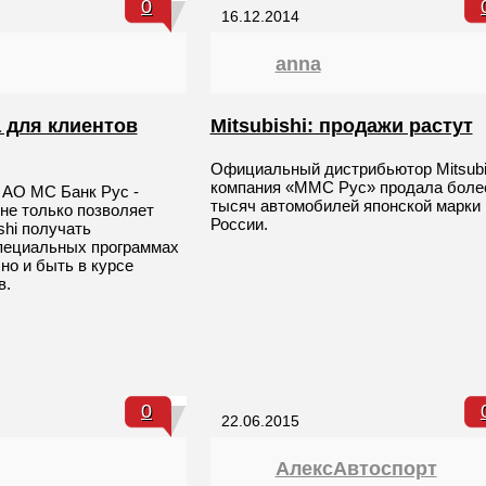
0
16.12.2014
anna
 для клиентов
Mitsubishi: продажи растут
Официальный дистрибьютор Mitsubi
компания «ММС Рус» продала боле
 АО МС Банк Рус -
тысяч автомобилей японской марки 
не только позволяет
России.
shi получать
пециальных программах
но и быть в курсе
в.
0
22.06.2015
АлексАвтоспорт