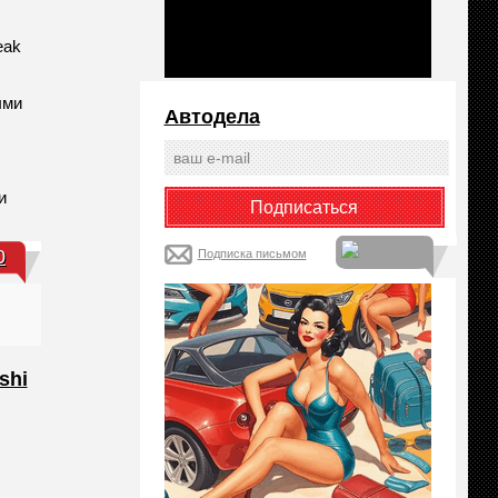
eak
ыми
Автодела
и
0
Подписка письмом
shi