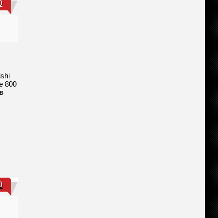
0
shi
е 800
в
0