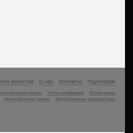
нта новостей
О нас
Контакты
Партнерам
есты моторных масел
Тесты антифризов
Летние шины
Автомобильные лампы
Автомобильные аккумуляторы