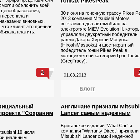
гонках PikesPeak
 смогли объяснить всей
 ценообразования,
30 июня на гоночную трассу Pikes P
и персонала и
2013 компания Mitsubishi Motors
 наказании виновных,
выставила два автомобиля на
 что клиент это доенная
электротяге MiEV Evolution II, котор
обязана платить.
управляли двукратный победитель
ралли Дакара Хироши Масуока
(HiroshiMasuoka) и шестикратный
победитель гонки Pikes Peak в
мотоциклетной категории Грэг Трейс
(GregTracy).
0
01.08.2013
Блогг
фициальный
Англичане признали Mitsubi
проекта "Сохраним
Lancer самым надежным
Британское изданий "What Car" и
компания "Warranty Direct" признали
subishi 18 июля
Mitsubishi Lancer самой надежной
официальным