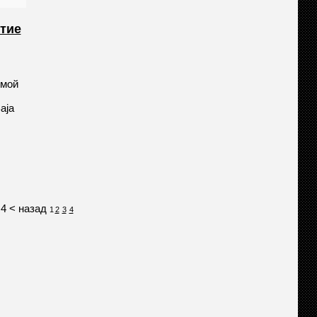
стие
емой
aja
 4
< назад
1
2
3
4