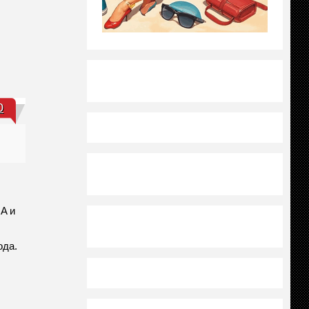
0
A и
ода.