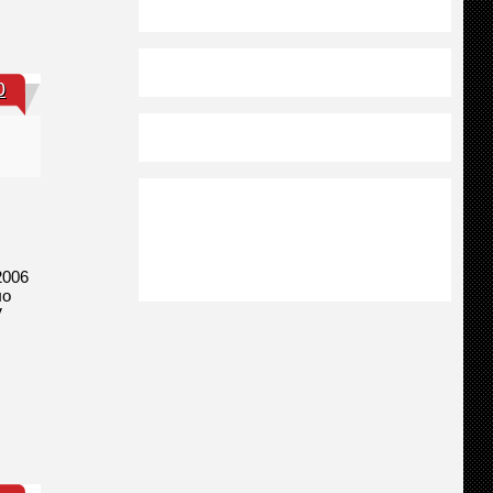
0
2006
ло
V