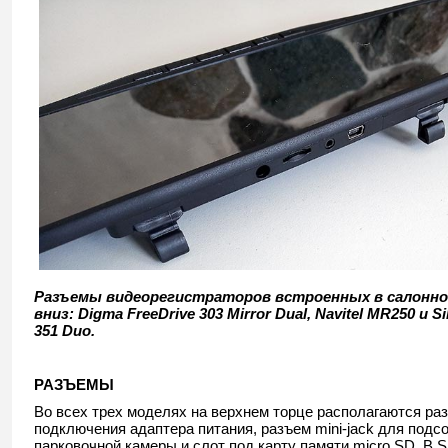
Разъемы видеорегистраторов встроенных в салонное
вниз: Digma FreeDrive 303 Mirror Dual, Navitel MR250 и S
351 Duo.
РАЗЪЕМЫ
Во всех трех моделях на верхнем торце располагаются ра
подключения адаптера питания, разъем mini-jack для подс
парковочной камеры и слот под карту памяти micro SD. В S