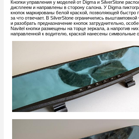
Кнопки управления у моделей от Digma и SilverStone расп
дисплеем и направлены в сторону салона. У Digma пикто
кнопок маркированы белой краской, позволяющей быстро п
за что отвечает. В SilverStone ограничились выштамповкой
и разобрать предназначение кнопок затруднительно, особе
Navitel кнопки размещены на торце зеркала, а напротив них
направленной к водителю, краской нанесены символьные 