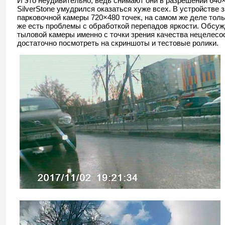
И это неудивительно, ведь снимают они в разрешении 640×4
SilverStone умудрился оказаться хуже всех. В устройстве
парковочной камеры 720×480 точек, на самом же деле толь
же есть проблемы с обработкой перепадов яркости. Обсу
тыловой камеры именно с точки зрения качества нецелесо
достаточно посмотреть на скриншоты и тестовые ролики.