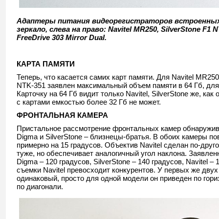
Адаптеры питания видеорегистраторов встроенных
зеркало, слева на право: Navitel MR250, SilverStone F1 
FreeDrive 303 Mirror Dual.
КАРТА ПАМЯТИ
Теперь, что касается самих карт памяти. Для Navitel MR250 
NTK-351 заявлен максимальный объем памяти в 64 Гб, для 
Карточку на 64 Гб видит только Navitel, SilverStone же, как
с картами емкостью более 32 Гб не может.
ФРОНТАЛЬНАЯ КАМЕРА
Пристальное рассмотрение фронтальных камер обнаружива
Digma и SilverStone – близнецы-братья. В обоих камеры п
примерно на 15 градусов. Объектив Navitel сделан по-друг
туже, но обеспечивает аналогичный угол наклона. Заявле
Digma – 120 градусов, SilverStone – 140 градусов, Navitel – 
съемки Navitel превосходит конкурентов. У первых же двух
одинаковый, просто для одной модели он приведен по гори
по диагонали.