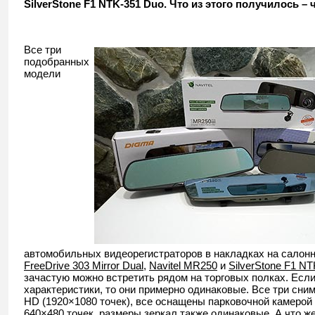
SilverStone F1 NTK-351 Duo. Что из этого получилось – ч
Все три
подобранных
модели
автомобильных видеорегистраторов в накладках на салонн
FreeDrive 303 Mirror Dual
,
Navitel MR250
и
SilverStone F1 N
зачастую можно встретить рядом на торговых полках. Если
характеристики, то они примерно одинаковые. Все три сним
HD (1920×1080 точек), все оснащены парковочной камерой
640×480 точек, размеры зеркал также одинаковые. А что же