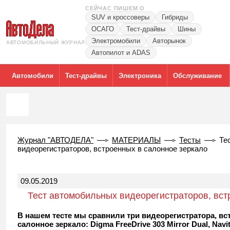
СЕЙЧАС ПИШЕМ О
SUV и кроссоверы
Гибриды
ОСАГО
Тест-драйвы
Шины
Электромобили
Авторынок
АВТОМОБИЛЬНЫЙ ЖУРНАЛ
Автопилот и ADAS
Автомобили
Тест-драйвы
Электроника
Обслуживание
Журнал "АВТОДЕЛА"
МАТЕРИАЛЫ
Тесты
Те
видеорегистраторов, встроенных в салонное зеркало
09.05.2019
Тест автомобильных видеорегистраторов, вст
салонное зеркало
В нашем тесте мы сравнили три видеорегистратора, вс
салонное зеркало: Digma FreeDrive 303 Mirror Dual, Navi