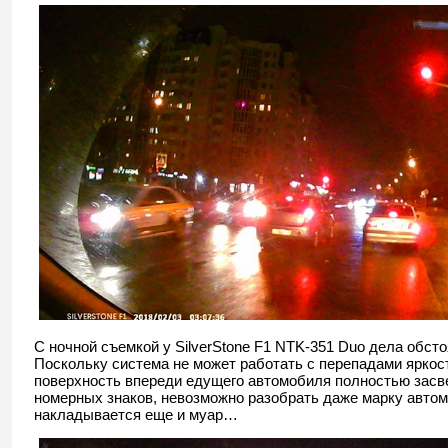
С ночной съемкой у SilverStone F1 NTK-351 Duo дела обсто
Поскольку система не может работать с перепадами яркос
поверхность впереди едущего автомобиля полностью засв
номерных знаков, невозможно разобрать даже марку автом
накладывается еще и муар…