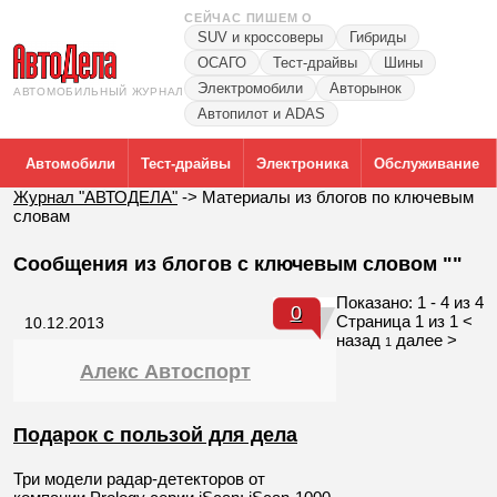
СЕЙЧАС ПИШЕМ О
SUV и кроссоверы
Гибриды
ОСАГО
Тест-драйвы
Шины
Электромобили
Авторынок
АВТОМОБИЛЬНЫЙ ЖУРНАЛ
Автопилот и ADAS
Автомобили
Тест-драйвы
Электроника
Обслуживание
Журнал "АВТОДЕЛА"
->
Материалы из блогов по ключевым
словам
Сообщения из блогов с ключевым словом ""
Показано: 1 - 4 из 4
0
Страница 1 из 1
<
10.12.2013
назад
далее >
1
Алекс Автоспорт
Подарок с пользой для дела
Три модели радар-детекторов от