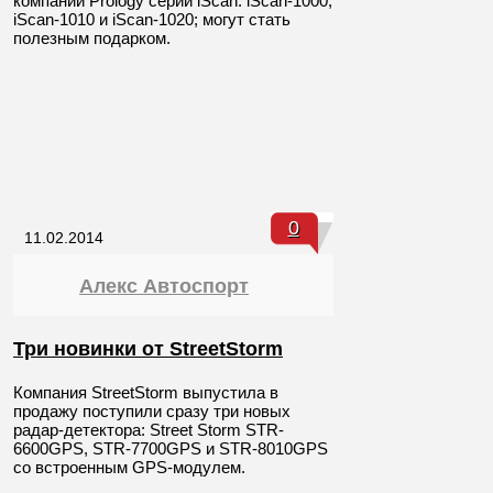
компании Prology серии iScan: iScan-1000,
iScan-1010 и iScan-1020; могут стать
полезным подарком.
0
11.02.2014
Алекс Автоспорт
Три новинки от StreetStorm
Компания StreetStorm выпустила в
продажу поступили сразу три новых
радар-детектора: Street Storm STR-
6600GPS, STR-7700GPS и STR-8010GPS
со встроенным GPS-модулем.