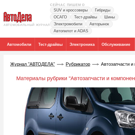
СЕЙЧАС ПИШЕМ О
SUV и кроссоверы
Гибриды
ОСАГО
Тест-драйвы
Шины
Электромобили
Авторынок
АВТОМОБИЛЬНЫЙ ЖУРНАЛ
Автопилот и ADAS
Автомобили
Тест-драйвы
Электроника
Обслуживание
Журнал "АВТОДЕЛА"
Рубрикатор
Автозапчасти и
Материалы рубрики "Автозапчасти и компонен