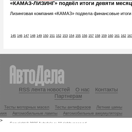
«КАМАЗ-ЛИЗИНГ» подвёл итоги девяти меся
Лизинговая компания «КАМАЗ» подвела финансовые итоги с
145
146
147
148
149
150
151
152
153
154
155
156
157
158
159
160
161
162
16
RSS лента новостей
О нас
Контакты
Партнерам
Тесты моторных масел
Тесты антифризов
Летние шины
мия
Автомобильные лампы
Автомобильные аккумуляторы
>
Copyright © 2026 Autodela.ru All rights reserved.
Копирование информационных материалов разрешается только
при условии размещения гиперссылки
«Журнал АвтоДела»
.