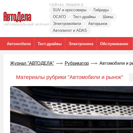
СЕЙЧАС ПИШЕМ О
SUV и кроссоверы
Гибриды
ОСАГО
Тест-драйвы
Шины
Электромобили
Авторынок
АВТОМОБИЛЬНЫЙ ЖУРНАЛ
Автопилот и ADAS
Автомобили
Тест-драйвы
Электроника
Обслуживание
Журнал "АВТОДЕЛА"
Рубрикатор
Автомобили и р
Материалы рубрики "Автомобили и рынок"