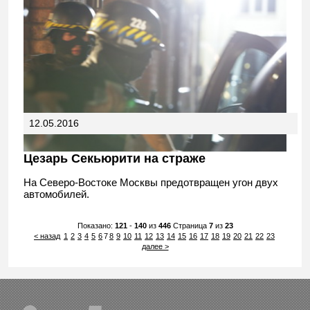
12.05.2016
Цезарь Секьюрити на страже
На Северо-Востоке Москвы предотвращен угон двух
автомобилей.
Показано:
121
-
140
из
446
Страница
7
из
23
< назад
1
2
3
4
5
6
7
8
9
10
11
12
13
14
15
16
17
18
19
20
21
22
23
далее >