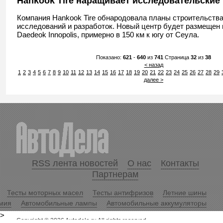
Hankook Tire наращивает исследовательские
Компания Hankook Tire обнародовала планы строительства
исследований и разработок. Новый центр будет размещен 
Daedeok Innopolis, примерно в 150 км к югу от Сеула.
Показано:
621
-
640
из
741
Страница
32
из
38
< назад
1
2
3
4
5
6
7
8
9
10
11
12
13
14
15
16
17
18
19
20
21
22
23
24
25
26
27
28
29
далее >
RSS лента новостей
О нас
Контакты
Партнерам
Тесты моторных масел
Тесты антифризов
Летние шины
мия
Автомобильные лампы
Автомобильные аккумуляторы
>
Copyright © 2026 Autodela.ru All rights reserved.