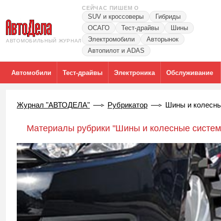
СЕЙЧАС ПИШЕМ О
SUV и кроссоверы
Гибриды
ОСАГО
Тест-драйвы
Шины
Электромобили
Авторынок
АВТОМОБИЛЬНЫЙ ЖУРНАЛ
Автопилот и ADAS
Автомобили
Тест-драйвы
Электроника
Обслуживание
Журнал "АВТОДЕЛА"
Рубрикатор
Шины и колесн
Материалы рубрики "Шины и колесные систем