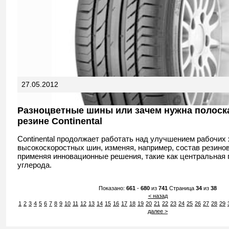
27.05.2012
Разноцветные шины или зачем нужна полоска
резине Continental
Continental продолжает работать над улучшением рабочих
высокоскоростных шин, изменяя, например, состав резино
применяя инновационные решения, такие как центральная 
углерода.
Показано:
661
-
680
из
741
Страница
34
из
38
< назад
1
2
3
4
5
6
7
8
9
10
11
12
13
14
15
16
17
18
19
20
21
22
23
24
25
26
27
28
29
далее >