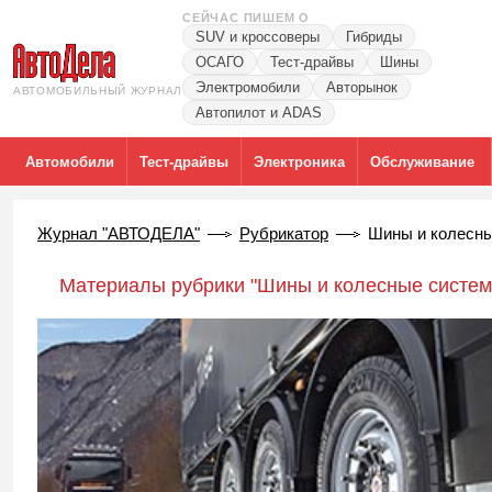
СЕЙЧАС ПИШЕМ О
SUV и кроссоверы
Гибриды
ОСАГО
Тест-драйвы
Шины
Электромобили
Авторынок
АВТОМОБИЛЬНЫЙ ЖУРНАЛ
Автопилот и ADAS
Автомобили
Тест-драйвы
Электроника
Обслуживание
Журнал "АВТОДЕЛА"
Рубрикатор
Шины и колесн
Материалы рубрики "Шины и колесные систем